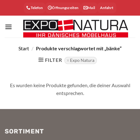
Zum
Telefon
Öffnungszeiten
Mail
Anfahrt
Inhalt
springen
Start
/
Produkte verschlagwortet mit „bänke“
FILTER
Expo Natura
Es wurden keine Produkte gefunden, die deiner Auswahl
entsprechen.
SORTIMENT