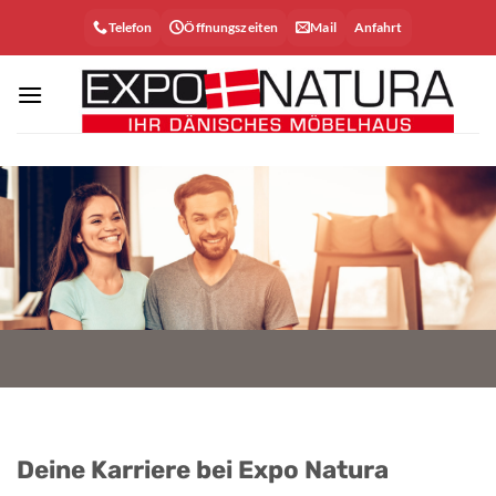
Zum
Telefon
Öffnungszeiten
Mail
Anfahrt
Inhalt
springen
Deine Karriere bei Expo Natura