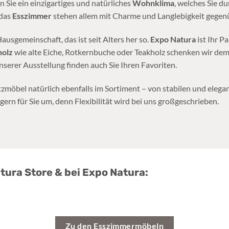
 Sie ein einzigartiges und natürliches
Wohnklima
, welches Sie du
 das
Esszimmer
stehen allem mit Charme und Langlebigkeit gegen
usgemeinschaft, das ist seit Alters her so.
Expo Natura
ist Ihr P
holz
wie alte Eiche, Rotkernbuche oder Teakholz schenken wir de
serer Ausstellung finden auch Sie Ihren Favoriten.
zmöbel natürlich ebenfalls im Sortiment – von stabilen und eleg
ern für Sie um, denn Flexibilität wird bei uns großgeschrieben.
ura Store & bei Expo Natura:
Zu den Esszimmermöbeln