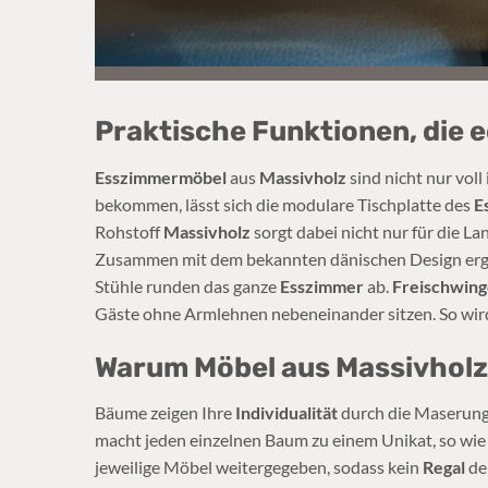
Praktische Funktionen, die e
Esszimmermöbel
aus
Massivholz
sind nicht nur vol
bekommen, lässt sich die modulare Tischplatte des
E
Rohstoff
Massivholz
sorgt dabei nicht nur für die L
Zusammen mit dem bekannten dänischen Design ergib
Stühle runden das ganze
Esszimmer
ab.
Freischwing
Gäste ohne Armlehnen nebeneinander sitzen. So wi
Warum Möbel aus Massivhol
Bäume zeigen Ihre
Individualität
durch die Maserung 
macht jeden einzelnen Baum zu einem Unikat, so wie 
jeweilige Möbel weitergegeben, sodass kein
Regal
dem