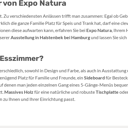
 von Expo Natura
t. Zu verschiedensten Anlässen trifft man zusammen: Egal ob Geb
ich die ganze Familie Platz für Speis und Trank hat, darf eine cle
onen diese aufwarten kann, erfahren Sie bei
Expo Natura
, Ihrem 
nserer
Ausstellung in Halstenbek bei Hamburg
und lassen Sie sich
s Esszimmer?
terschiedlich, sowohl in Design und Farbe, als auch in Ausstattun
enügend Platz für Familie und Freunde, ein
Sideboard
für Besteck
auf denen man jeden einzelnen Gang eines 5-Gänge-Menüs bequem
zt.
Massives Holz
für eine natürliche und robuste
Tischplatte
ode
 zu Ihnen und Ihrer Einrichtung passt.