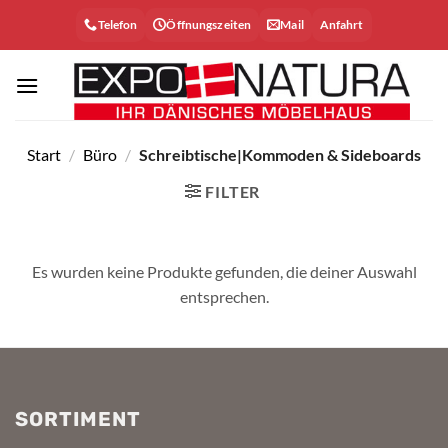
Zum
Telefon
Öffnungszeiten
Mail
Anfahrt
Inhalt
springen
Start
/
Büro
/
Schreibtische|Kommoden & Sideboards
FILTER
Es wurden keine Produkte gefunden, die deiner Auswahl
entsprechen.
SORTIMENT