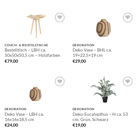
Auf die
Auf die
Wunschliste
Wunschliste
COUCH- & BEISTELLTISCHE
DEKORATION
Bestelltisch – LBH ca.
Deko Vase – BHL ca.
50x50x50,5 cm – Holzfarben
19×22,5×19 cm
€
79,00
€
29,00
Auf die
Auf die
Wunschliste
Wunschliste
DEKORATION
DEKORATION
Deko Vase – LBH ca.
Deko-Eucalypthus – H ca. 53
16x16x18,5 cm
cm, Grün, Schwarz
€
24,00
€
19,00