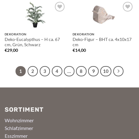
Auf die
Auf die
Wunschliste
Wunschliste
DEKORATION
DEKORATION
Deko-Eucalypthus – H ca. 67
Deko-Figur – BHT ca. 4x10x17
cm, Grün, Schwarz
cm
€
29,00
€
14,00
1
2
3
4
…
8
9
10
SORTIMENT
Wohnzimmer
Schlafzimmer
Esszimmer