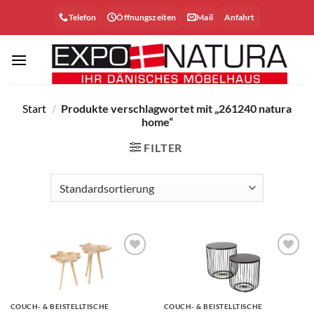
Zum
Telefon
Öffnungszeiten
Mail
Anfahrt
Inhalt
springen
Start
/
Produkte verschlagwortet mit „261240 natura
home“
FILTER
Auf die
Auf die
Wunschliste
Wunschliste
COUCH- & BEISTELLTISCHE
COUCH- & BEISTELLTISCHE