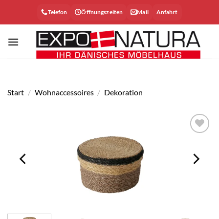
Zum
Telefon
Öffnungszeiten
Mail
Anfahrt
Inhalt
springen
Start
/
Wohnaccessoires
/
Dekoration
Auf die
Wunschliste