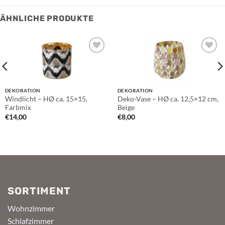
ÄHNLICHE PRODUKTE
Auf die
Auf die
Wunschliste
Wunschliste
DEKORATION
DEKORATION
Windlicht – HØ ca. 15×15,
Deko-Vase – HØ ca. 12,5×12 cm,
Farbmix
Beige
€
14,00
€
8,00
SORTIMENT
Wohnzimmer
Schlafzimmer