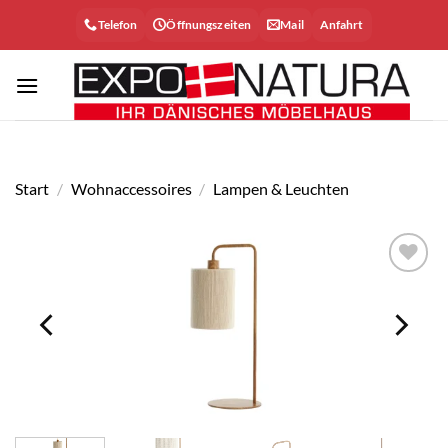
Zum
Telefon
Öffnungszeiten
Mail
Anfahrt
Inhalt
springen
Start
/
Wohnaccessoires
/
Lampen & Leuchten
Auf die
Wunschliste