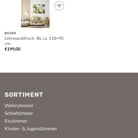
Auf die
Wunschliste
BILDER
Leinwanddruck -BL ca. 118×90
cm
€
199,00
SORTIMENT
Wohnzimmer
Schlafzimmer
Esszimmer
Kinder- & Jugendzimmer