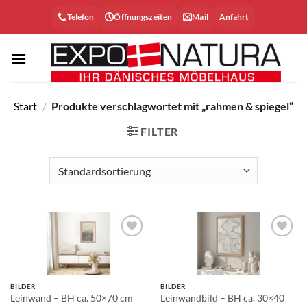
Zum
Telefon
Öffnungszeiten
Mail
Anfahrt
Inhalt
springen
Start
/
Produkte verschlagwortet mit „rahmen & spiegel“
FILTER
Auf die
Auf die
Wunschliste
Wunschliste
BILDER
BILDER
Leinwandbild – BH ca. 30×40
Leinwand – BH ca. 50×70 cm