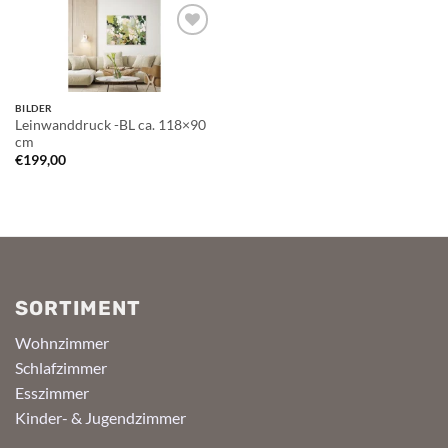
Auf die
Wunschliste
BILDER
Leinwanddruck -BL ca. 118×90
cm
€
199,00
SORTIMENT
Wohnzimmer
Schlafzimmer
Esszimmer
Kinder- & Jugendzimmer