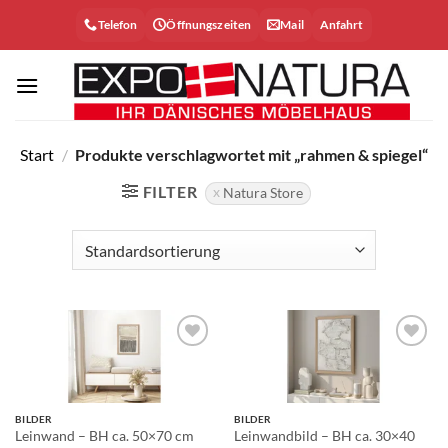
Zum
Telefon
Öffnungszeiten
Mail
Anfahrt
Inhalt
springen
Start
/
Produkte verschlagwortet mit „rahmen & spiegel“
FILTER
Natura Store
Auf die
Auf die
Wunschliste
Wunschliste
BILDER
BILDER
Leinwandbild – BH ca. 30×40
Leinwand – BH ca. 50×70 cm