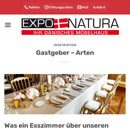
Zum
Telefon
Öffnungszeiten
Mail
Anfahrt
Inhalt
springen
INSPIRATION
Gastgeber – Arten
Was ein Esszimmer über unseren