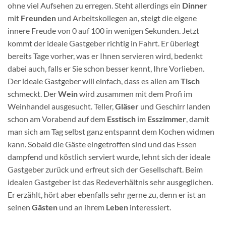
ohne viel Aufsehen zu erregen. Steht allerdings ein
Dinner
mit
Freunden
und Arbeitskollegen an, steigt die eigene
innere Freude von 0 auf 100 in wenigen Sekunden. Jetzt
kommt der ideale Gastgeber richtig in Fahrt. Er überlegt
bereits Tage vorher, was er Ihnen servieren wird, bedenkt
dabei auch, falls er Sie schon besser kennt, Ihre Vorlieben.
Der ideale Gastgeber will einfach, dass es allen am
Tisch
schmeckt. Der
Wein
wird zusammen mit dem Profi im
Weinhandel ausgesucht. Teller,
Gläser
und Geschirr landen
schon am Vorabend auf dem
Esstisch
im
Esszimmer
, damit
man sich am Tag selbst ganz entspannt dem Kochen widmen
kann. Sobald die Gäste eingetroffen sind und das Essen
dampfend und köstlich serviert wurde, lehnt sich der ideale
Gastgeber zurück und erfreut sich der Gesellschaft. Beim
idealen Gastgeber ist das Redeverhältnis sehr ausgeglichen.
Er erzählt, hört aber ebenfalls sehr gerne zu, denn er ist an
seinen
Gästen
und an ihrem
Leben
interessiert.