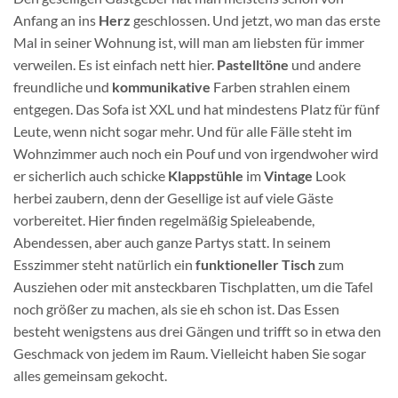
Anfang an ins
Herz
geschlossen. Und jetzt, wo man das erste
Mal in seiner Wohnung ist, will man am liebsten für immer
verweilen. Es ist einfach nett hier.
Pastelltöne
und andere
freundliche und
kommunikative
Farben strahlen einem
entgegen. Das Sofa ist XXL und hat mindestens Platz für fünf
Leute, wenn nicht sogar mehr. Und für alle Fälle steht im
Wohnzimmer auch noch ein Pouf und von irgendwoher wird
er sicherlich auch schicke
Klappstühle
im
Vintage
Look
herbei zaubern, denn der Gesellige ist auf viele Gäste
vorbereitet. Hier finden regelmäßig Spieleabende,
Abendessen, aber auch ganze Partys statt. In seinem
Esszimmer steht natürlich ein
funktioneller
Tisch
zum
Ausziehen oder mit ansteckbaren Tischplatten, um die Tafel
noch größer zu machen, als sie eh schon ist. Das Essen
besteht wenigstens aus drei Gängen und trifft so in etwa den
Geschmack von jedem im Raum. Vielleicht haben Sie sogar
alles gemeinsam gekocht.